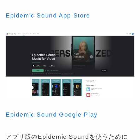
Epidemic Sound App Store
Epidemic Sound Google Play
アプリ版のEpidemic Soundを使うために